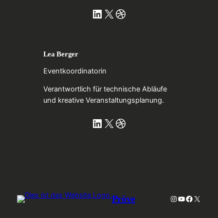
LinkedIn
X
Dribbble
Lea Berger
Eventkoordinatorin
Verantwortlich für technische Abläufe
und kreative Veranstaltungsplanung.
LinkedIn
X
Dribbble
Pröve
Instagram
YouTube
Faceboo
X