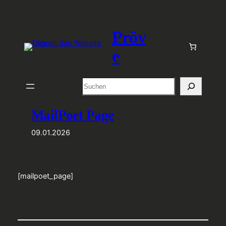
Zum
Inhalt
Pröv
springen
e
Suchen
MailPoet Page
09.01.2026
[mailpoet_page]