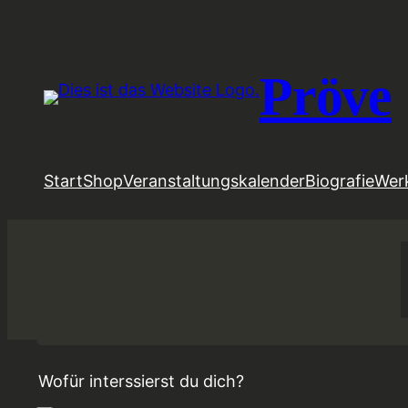
Zum
Inhalt
springen
Pröve
Start
Shop
Veranstaltungskalender
Biografie
Wer
Wofür interssierst du dich?