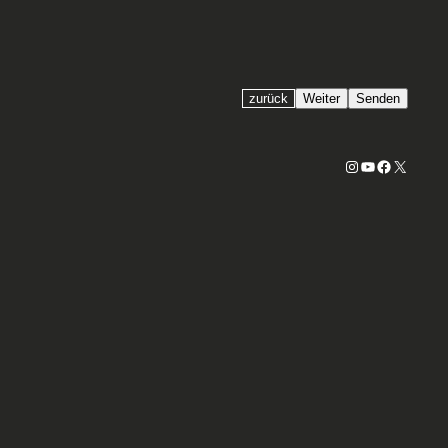
zurück
Weiter
Senden
Instagram
YouTube
Faceboo
X