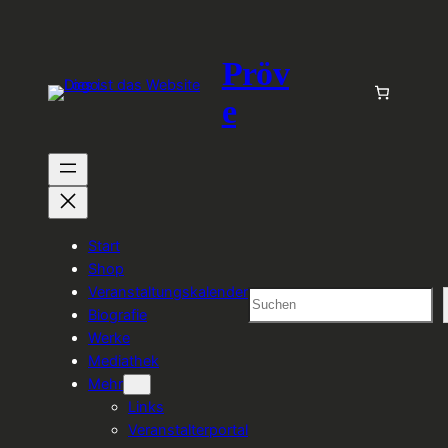
Zum
Inhalt
Pröv
springen
e
Start
Shop
Veranstaltungskalender
Suchen
Biografie
Werke
Mediathek
Mehr
Links
Veranstalterportal