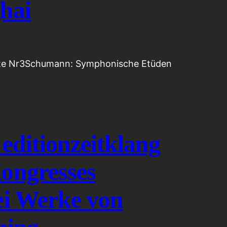
hai
ante Nr3Schumann: Symphonische Etüden
 editionzeitklang
ongresses
ei Werke von