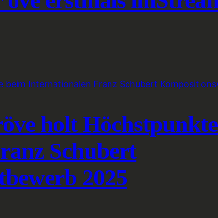
r öve erstmals imStrea
röve holt Höchstpunkt
Franz Schubert
tbewerb 2025