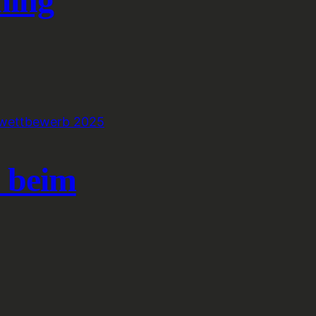
ming
e beim