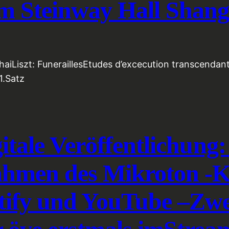
 Steinway Hall Shang
iLiszt: FuneraillesEtudes d’excecution transcend
1.Satz
itale Veröffentlichung:
ahmen des Mikroton -K
otify und YouTube –Zw