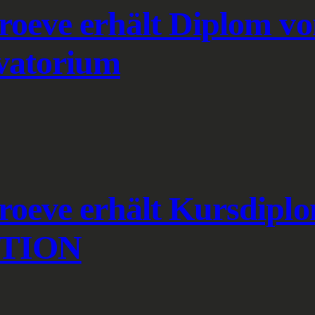
Proeve erhält Diplom v
vatorium
Proeve erhält Kursdipl
ITION